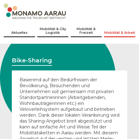
Navigieren in Monamo Aarau
Schnellnavigation
Hauptnavigation
Mobilität & City
Mobilität &
Aktuelles
Logistik
Freizeit
Mobilität & Arbeit
Bike-Sharing
Basierend auf den Bedürfnissen der
Bevölkerung, Besuchenden und
Unternehmen soll gemeinsam mit privaten
Standortpartnerinnen (Arbeitgebenden,
Wohnbauträgerinnen etc.) ein
Veloverleihsystem aufgebaut und betrieben
werden. Dank dieser lokalen Verankerung wird
das Sharing-Angebot breit abgestützt und
kann auf einfache Art und Weise Teil der
Mobilitätsketten in Aarau werden. Mit diesem
Angebot auf der «ersten und letzten Meile»