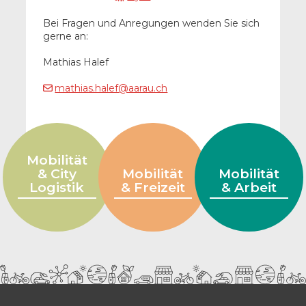
Bei Fragen und Anregungen wenden Sie sich
gerne an:
Mathias Halef
mathias.halef@aarau.ch
Subnavigation
Mobilität
& City
Mobilität
Mobilität
Logistik
& Freizeit
& Arbeit